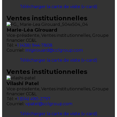
Télécharger la carte de visite (v-card)
Ventes institutionnelles
Marie-Léa Girouard
Vice-présidente,
Ventes institutionnelles,
Groupe
financier CC&L
Tél: +
1 (438) 944-7808
Courriel:
mlgirouard@cclgroup.com
Télécharger la carte de visite (v-card)
Ventes institutionnelles
Vilashi Patel
Vice-présidente,
Ventes institutionnelles,
Groupe
financier CC&L
Tél: +
1 (514) 490-2797
Courriel:
vpatel@cclgroup.com
Télécharger la carte de visite (v-card)