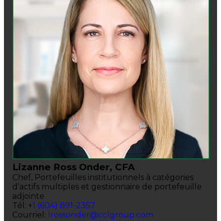
Lizanne Ross Onder, CFA
Chef, Portefeuilles institutionnels à catégories
d’actifs multiples et gestionnaire de portefeuille
adjointe
Tél: +
1 (604) 891-2357
Courriel:
lrossonder@cclgroup.com